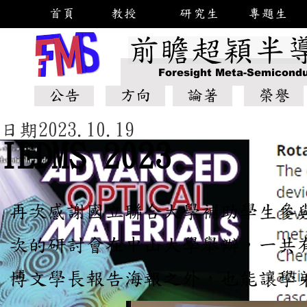
首頁
教授
研究生
專題生
前瞻超穎半
Foresight Meta-Semicondu
公告
方向
論著
榮譽
日期2023.10.19
IEDMS 2023
再次感謝國立聯合大學補助學生參
次的研討會在中山大學舉辦，一共
博文學長報告海報之外，也能讓學