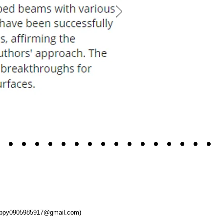
appy0905985917@gmail.com)