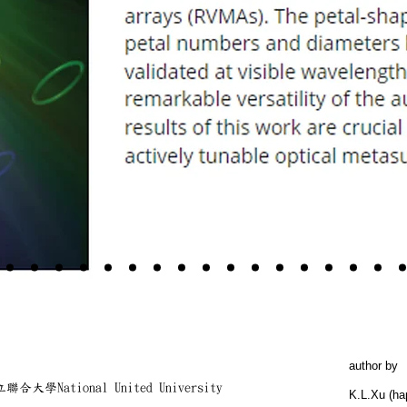
author by
聯合大學National United University
K.L.Xu (h