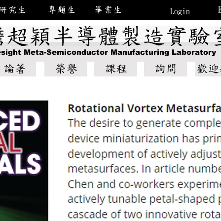
研究生
專題生
畢業生
Login
瞻超穎半導體製造實驗
esight Meta-Semiconductor Manufacturing Laboratory
論著
榮譽
課程
詢問
歡迎