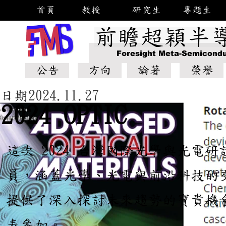
首頁
教授
研究生
專題生
前瞻超穎半
Foresight Meta-Semicondu
公告
方向
論著
榮譽
日期2024.11.27
2024 OPTIC
這次 2024 台灣國際光學與光電研
員，涵蓋光學、光電與前沿科技的
提供了深入探討未來趨勢的寶貴機
表參加。